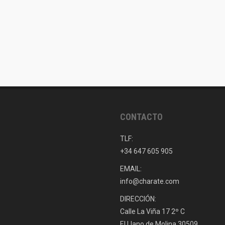
CONTACTO
TLF:
+34 647 605 905
EMAIL:
info@charate.com
DIRECCIÓN:
Calle La Viña 17 2º C
El Llano de Molina 30509