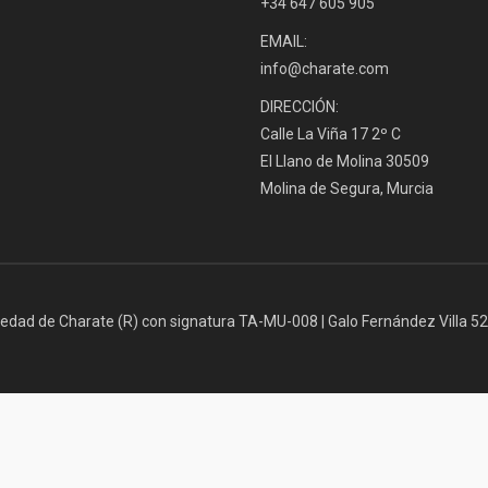
+34 647 605 905
EMAIL:
info@charate.com
DIRECCIÓN:
Calle La Viña 17 2º C
El Llano de Molina 30509
Molina de Segura, Murcia
iedad de Charate (R) con signatura TA-MU-008 | Galo Fernández Villa 