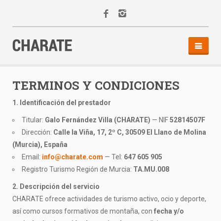
INICIO
AGENDA
TERMINOS Y CONDICIONES
ACTIVIDADES
1. Identificación del prestador
ALQUILER
Titular:
Galo Fernández Villa (CHARATE)
— NIF
52814507F
EQUIPO
Dirección:
Calle la Viña, 17, 2º C, 30509 El Llano de Molina
CONTACTO
(Murcia), España
Email:
info@charate.com
— Tel:
647 605 905
Registro Turismo Región de Murcia:
TA.MU.008
2. Descripción del servicio
CHARATE ofrece actividades de turismo activo, ocio y deporte,
así como cursos formativos de montaña, con
fecha y/o