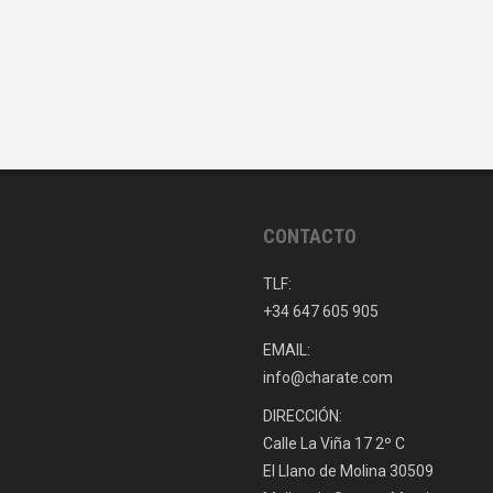
CONTACTO
TLF:
+34 647 605 905
EMAIL:
info@charate.com
DIRECCIÓN:
Calle La Viña 17 2º C
El Llano de Molina 30509