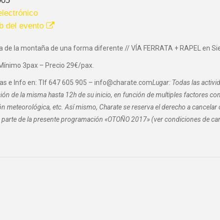
lectrónico
b del evento
ta de la montaña de una forma diferente // VÍA FERRATA + RAPEL en Sier
Mínimo 3pax – Precio 29€/pax.
as e Info en: Tlf 647 605 905 – info@charate.com
Lugar: Todas las activi
ción de la misma hasta 12h de su inicio, en función de multiples factores como
ón meteorológica, etc. Así mismo, Charate se reserva el derecho a cancelar 
parte de la presente programación «OTOÑO 2017» (ver condiciones de can