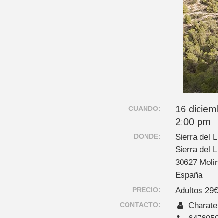
16 diciem
CUANDO:
2:00 pm
DONDE:
Sierra del 
Sierra del 
30627 Moli
España
PRECIO:
Adultos 29
CONTACTO:
Charate
647605