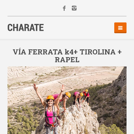
INICIO
AGENDA
VÍA FERRATA k4+ TIROLINA +
RAPEL
ACTIVIDADES
ALQUILER
EQUIPO
CONTACTO