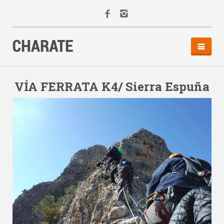
INICIO
AGENDA
VÍA FERRATA K4/ Sierra Espuña
ACTIVIDADES
ALQUILER
EQUIPO
CONTACTO