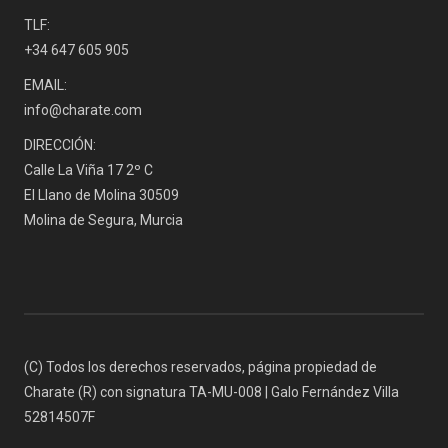
TLF:
+34 647 605 905
EMAIL:
info@charate.com
DIRECCIÓN:
Calle La Viña 17 2º C
El Llano de Molina 30509
Molina de Segura, Murcia
(C) Todos los derechos reservados, página propiedad de
Charate (R) con signatura TA-MU-008 | Galo Fernández Villa
52814507F