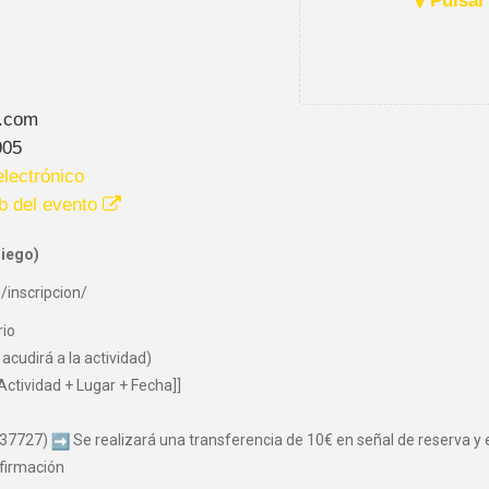
Pulsar 
.com
905
lectrónico
b del evento
liego)
/inscripcion/
rio
acudirá a la actividad)
Actividad + Lugar + Fecha]]
037727)
Se realizará una transferencia de 10€ en señal de reserva y el
firmación