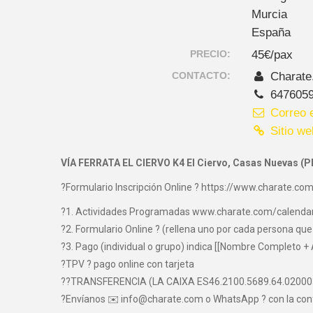
Murcia
España
PRECIO:
45€/pax
CONTACTO:
Charate
647605
Correo e
Sitio we
VÍA FERRATA EL CIERVO K4 El Ciervo, Casas Nuevas (P
?Formulario Inscripción Online ? https://www.charate.com
?1. Actividades Programadas www.charate.com/calenda
?2. Formulario Online ? (rellena uno por cada persona que 
?3. Pago (individual o grupo) indica [[Nombre Completo + 
?TPV ? pago online con tarjeta
??TRANSFERENCIA (LA CAIXA ES46.2100.5689.64.0200
?Envíanos ✉️ info@charate.com o WhatsApp ? con la con