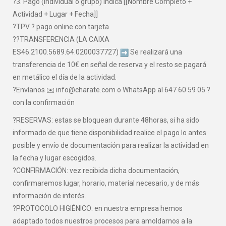
?3. Pago (individual o grupo) indica [[Nombre Completo +
Actividad + Lugar + Fecha]]
?TPV ? pago online con tarjeta
??TRANSFERENCIA (LA CAIXA
ES46.2100.5689.64.0200037727)
Se realizará una
transferencia de 10€ en señal de reserva y el resto se pagará
en metálico el día de la actividad.
?Envíanos ✉️ info@charate.com o WhatsApp al 647 60 59 05 ?
con la confirmación
?RESERVAS: estas se bloquean durante 48horas, si ha sido
informado de que tiene disponibilidad realice el pago lo antes
posible y envío de documentación para realizar la actividad en
la fecha y lugar escogidos.
?CONFIRMACIÓN: vez recibida dicha documentación,
confirmaremos lugar, horario, material necesario, y de más
información de interés.
?PROTOCOLO HIGIÉNICO: en nuestra empresa hemos
adaptado todos nuestros procesos para amoldarnos a la