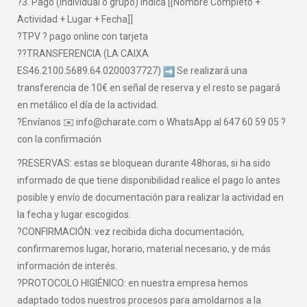
?3. Pago (individual o grupo) indica [[Nombre Completo +
Actividad + Lugar + Fecha]]
?TPV ? pago online con tarjeta
??TRANSFERENCIA (LA CAIXA
ES46.2100.5689.64.0200037727)
Se realizará una
transferencia de 10€ en señal de reserva y el resto se pagará
en metálico el día de la actividad.
?Envíanos ✉️ info@charate.com o WhatsApp al 647 60 59 05 ?
con la confirmación
?RESERVAS: estas se bloquean durante 48horas, si ha sido
informado de que tiene disponibilidad realice el pago lo antes
posible y envío de documentación para realizar la actividad en
la fecha y lugar escogidos.
?CONFIRMACIÓN: vez recibida dicha documentación,
confirmaremos lugar, horario, material necesario, y de más
información de interés.
?PROTOCOLO HIGIÉNICO: en nuestra empresa hemos
adaptado todos nuestros procesos para amoldarnos a la