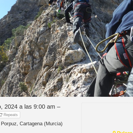
o, 2024 a las 9:00 am –
Repeats
a Porpuz, Cartagena (Murcia)