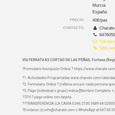
Murcia
España
PRECIO:
40€/pax
CONTACTO:
Charate
647605
Correo e
Sitio we
VÍA FERRATA K3 CORTAO DE LAS PEÑAS, Fortuna (Regi
?Formulario Inscripción Online ? https://www.charate.com
?1. Actividades Programadas www.charate.com/calenda
?2. Formulario Online ? (rellena uno por cada persona que 
?3. Pago (individual o grupo) indica [[Nombre Completo + 
?TPV ? pago online con tarjeta
??TRANSFERENCIA (LA CAIXA ES46.2100.5689.64.0200
?Envíanos ✉️ info@charate.com o WhatsApp al 647 60 59 