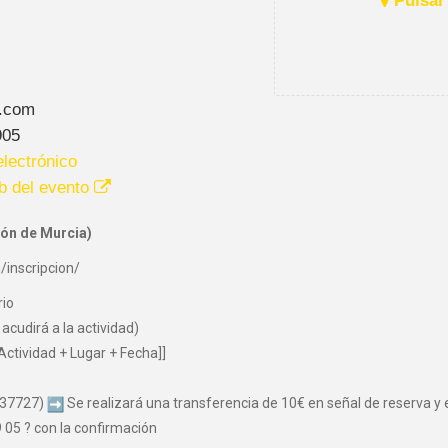
Pulsar 
.com
905
lectrónico
b del evento
ón de Murcia)
/inscripcion/
rio
acudirá a la actividad)
Actividad + Lugar + Fecha]]
037727)
Se realizará una transferencia de 10€ en señal de reserva y el
05 ? con la confirmación