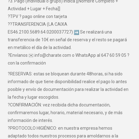
?3. Pago (individual o grupo) indica [[Nombre Completo +
Actividad + Lugar + Fecha]]
?TPV ? pago online con tarjeta
??TRANSFERENCIA (LA CAIXA
ES46.2100.5689.64.0200037727)
Se realizará una
transferencia de 10€ en señal de reserva y el resto se pagará
en metálico el día de la actividad.
?Envíanos ✉️ info@charate.com o WhatsApp al 647 60 59 05 ?
con la confirmación
?RESERVAS: estas se bloquean durante 48horas, si ha sido
informado de que tiene disponibilidad realice el pago lo antes
posible y envío de documentación para realizar la actividad en
la fecha y lugar escogidos.
?CONFIRMACIÓN: vez recibida dicha documentación,
confirmaremos lugar, horario, material necesario, y de más
información de interés.
?PROTOCOLO HIGIÉNICO: en nuestra empresa hemos
adaptado todos nuestros procesos para amoldarnos a la