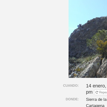
14 enero,
CUANDO:
pm
Repe
DONDE:
Sierra de l
Cartagena