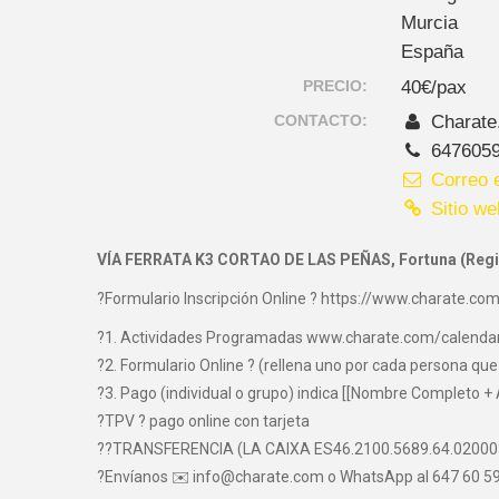
Murcia
España
PRECIO:
40€/pax
CONTACTO:
Charate
647605
Correo e
Sitio we
VÍA FERRATA K3 CORTAO DE LAS PEÑAS, Fortuna (Regi
?Formulario Inscripción Online ? https://www.charate.com
?1. Actividades Programadas www.charate.com/calenda
?2. Formulario Online ? (rellena uno por cada persona que 
?3. Pago (individual o grupo) indica [[Nombre Completo + 
?TPV ? pago online con tarjeta
??TRANSFERENCIA (LA CAIXA ES46.2100.5689.64.0200
?Envíanos ✉️ info@charate.com o WhatsApp al 647 60 59 