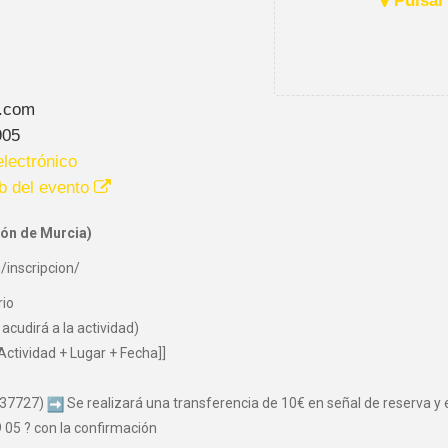
Pulsar 
.com
905
lectrónico
b del evento
ón de Murcia)
/inscripcion/
rio
acudirá a la actividad)
Actividad + Lugar + Fecha]]
037727)
Se realizará una transferencia de 10€ en señal de reserva y el
05 ? con la confirmación