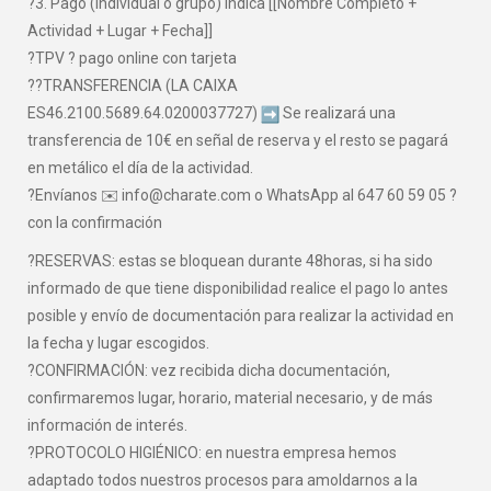
?3. Pago (individual o grupo) indica [[Nombre Completo +
Actividad + Lugar + Fecha]]
?TPV ? pago online con tarjeta
??TRANSFERENCIA (LA CAIXA
ES46.2100.5689.64.0200037727)
Se realizará una
transferencia de 10€ en señal de reserva y el resto se pagará
en metálico el día de la actividad.
?Envíanos ✉️ info@charate.com o WhatsApp al 647 60 59 05 ?
con la confirmación
?RESERVAS: estas se bloquean durante 48horas, si ha sido
informado de que tiene disponibilidad realice el pago lo antes
posible y envío de documentación para realizar la actividad en
la fecha y lugar escogidos.
?CONFIRMACIÓN: vez recibida dicha documentación,
confirmaremos lugar, horario, material necesario, y de más
información de interés.
?PROTOCOLO HIGIÉNICO: en nuestra empresa hemos
adaptado todos nuestros procesos para amoldarnos a la