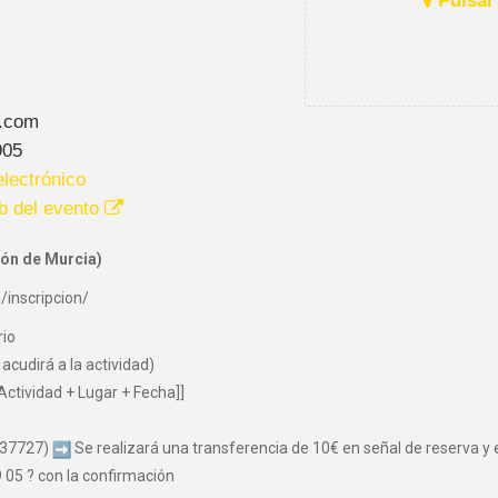
Pulsar 
.com
905
lectrónico
b del evento
ón de Murcia)
/inscripcion/
rio
acudirá a la actividad)
Actividad + Lugar + Fecha]]
037727)
Se realizará una transferencia de 10€ en señal de reserva y el
05 ? con la confirmación