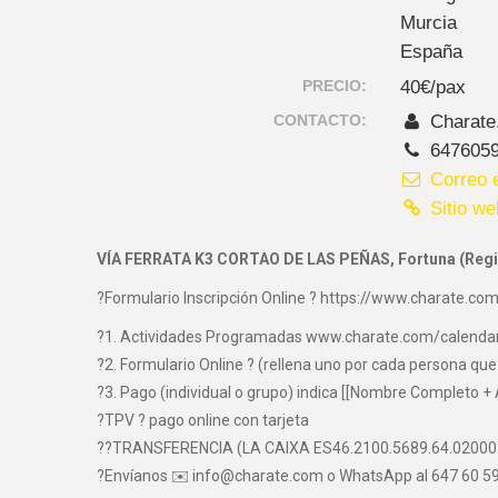
Murcia
España
PRECIO:
40€/pax
CONTACTO:
Charate
647605
Correo e
Sitio we
VÍA FERRATA K3 CORTAO DE LAS PEÑAS, Fortuna (Regi
?Formulario Inscripción Online ? https://www.charate.com
?1. Actividades Programadas www.charate.com/calenda
?2. Formulario Online ? (rellena uno por cada persona que 
?3. Pago (individual o grupo) indica [[Nombre Completo + 
?TPV ? pago online con tarjeta
??TRANSFERENCIA (LA CAIXA ES46.2100.5689.64.0200
?Envíanos ✉️ info@charate.com o WhatsApp al 647 60 59 