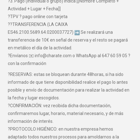
?3. Pago (individual o grupo) indica [[Nombre Completo +
Actividad + Lugar + Fecha]]
?TPV ? pago online con tarjeta
??TRANSFERENCIA (LA CAIXA
ES46.2100.5689.64.0200037727)
Se realizará una
transferencia de 10€ en señal de reserva y el resto se pagará
en metálico el día de la actividad.
?Envíanos ✉️ info@charate.com o WhatsApp al 647 60 59 05 ?
con la confirmación
?RESERVAS: estas se bloquean durante 48horas, si ha sido
informado de que tiene disponibilidad realice el pago lo antes
posible y envío de documentación para realizar la actividad en
la fecha y lugar escogidos.
?CONFIRMACIÓN: vez recibida dicha documentación,
confirmaremos lugar, horario, material necesario, y de más
información de interés.
?PROTOCOLO HIGIÉNICO: en nuestra empresa hemos
adaptado todos nuestros procesos para amoldarnos a la