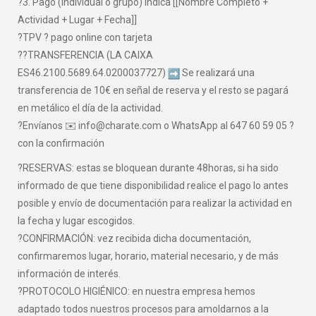
?3. Pago (individual o grupo) indica [[Nombre Completo +
Actividad + Lugar + Fecha]]
?TPV ? pago online con tarjeta
??TRANSFERENCIA (LA CAIXA
ES46.2100.5689.64.0200037727)
Se realizará una
transferencia de 10€ en señal de reserva y el resto se pagará
en metálico el día de la actividad.
?Envíanos ✉️ info@charate.com o WhatsApp al 647 60 59 05 ?
con la confirmación
?RESERVAS: estas se bloquean durante 48horas, si ha sido
informado de que tiene disponibilidad realice el pago lo antes
posible y envío de documentación para realizar la actividad en
la fecha y lugar escogidos.
?CONFIRMACIÓN: vez recibida dicha documentación,
confirmaremos lugar, horario, material necesario, y de más
información de interés.
?PROTOCOLO HIGIÉNICO: en nuestra empresa hemos
adaptado todos nuestros procesos para amoldarnos a la