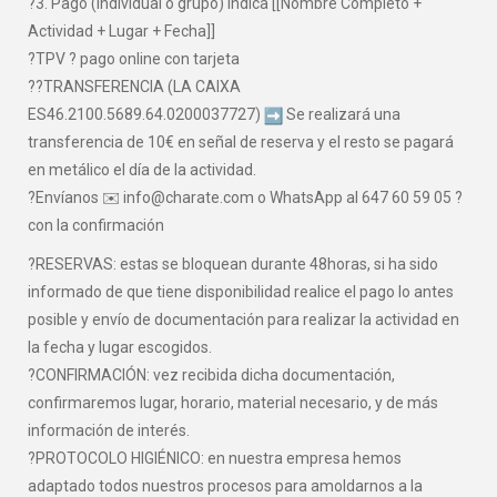
?3. Pago (individual o grupo) indica [[Nombre Completo +
Actividad + Lugar + Fecha]]
?TPV ? pago online con tarjeta
??TRANSFERENCIA (LA CAIXA
ES46.2100.5689.64.0200037727)
Se realizará una
transferencia de 10€ en señal de reserva y el resto se pagará
en metálico el día de la actividad.
?Envíanos ✉️ info@charate.com o WhatsApp al 647 60 59 05 ?
con la confirmación
?RESERVAS: estas se bloquean durante 48horas, si ha sido
informado de que tiene disponibilidad realice el pago lo antes
posible y envío de documentación para realizar la actividad en
la fecha y lugar escogidos.
?CONFIRMACIÓN: vez recibida dicha documentación,
confirmaremos lugar, horario, material necesario, y de más
información de interés.
?PROTOCOLO HIGIÉNICO: en nuestra empresa hemos
adaptado todos nuestros procesos para amoldarnos a la