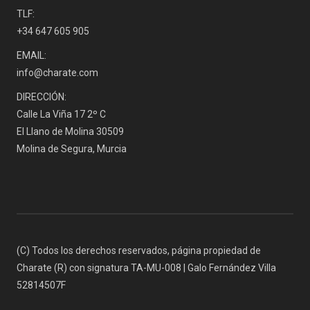
TLF:
+34 647 605 905
EMAIL:
info@charate.com
DIRECCIÓN:
Calle La Viña 17 2º C
El Llano de Molina 30509
Molina de Segura, Murcia
(C) Todos los derechos reservados, página propiedad de
Charate (R) con signatura TA-MU-008 | Galo Fernández Villa
52814507F