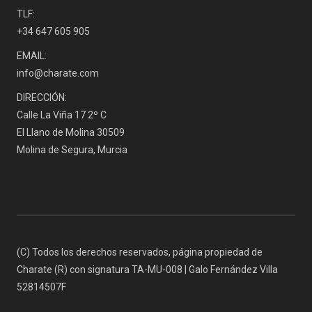
TLF:
+34 647 605 905
EMAIL:
info@charate.com
DIRECCIÓN:
Calle La Viña 17 2º C
El Llano de Molina 30509
Molina de Segura, Murcia
(C) Todos los derechos reservados, página propiedad de
Charate (R) con signatura TA-MU-008 | Galo Fernández Villa
52814507F