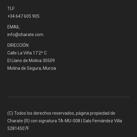
TLF:
+34 647 605 905
EMAIL:
info@charate.com
DIRECCIÓN:
Calle La Viña 17 2º C
El Llano de Molina 30509
Molina de Segura, Murcia
(C) Todos los derechos reservados, página propiedad de
Charate (R) con signatura TA-MU-008 | Galo Fernández Villa
52814507F