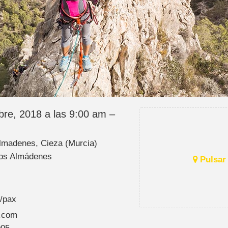
bre, 2018 a las 9:00 am –
lmadenes, Cieza (Murcia)
os Almádenes
Pulsar 
€/pax
.com
905