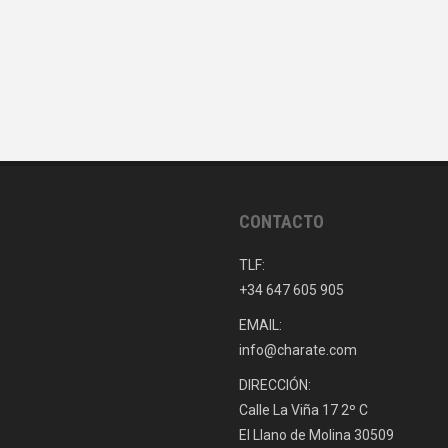
CONTACTO
TLF:
+34 647 605 905
EMAIL:
info@charate.com
DIRECCIÓN:
Calle La Viña 17 2º C
El Llano de Molina 30509