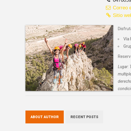
Correo e
Sitio we
Disfru
Vía 
Gru
Reserv
Lugar: 
multipl
derecho
condici
ABOUT AUTHOR
RECENT POSTS