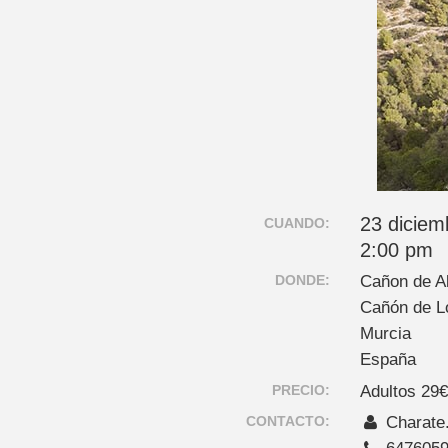
23 diciem
CUANDO:
2:00 pm
DONDE:
Cañon de A
Cañón de L
Murcia
España
PRECIO:
Adultos 29
CONTACTO:
Charate
647605