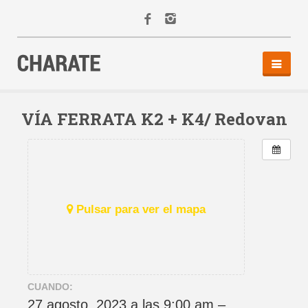
INICIO
AGENDA
VÍA FERRATA K2 + K4/ Redovan
ACTIVIDADES
ALQUILER
EQUIPO
CONTACTO
Pulsar para ver el mapa
CUANDO:
27 agosto, 2023 a las 9:00 am –