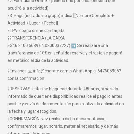
?2. Formulario Online ? (rellena uno por cada persona que
acudirá a la actividad)
?3. Pago (individual o grupo) indica [[Nombre Completo +
Actividad + Lugar + Fecha]]
?TPV ? pago online con tarjeta
??TRANSFERENCIA (LA CAIXA
ES46.2100.5689.64.0200037727)
Se realizará una
transferencia de 10€ en señal de reserva y el resto se pagará
en metálico el día de la actividad.
?Envíanos ✉️ info@charate.com o WhatsApp al 647605905?
con la confirmación
?RESERVAS: estas se bloquean durante 48horas, si ha sido
informado de que tiene disponibilidad realice el pago lo antes
posible y envío de documentación para realizar la actividad en
la fecha y lugar escogidos.
?CONFIRMACIÓN: vez recibida dicha documentación,
confirmaremos lugar, horario, material necesario, y de más
información de interés.