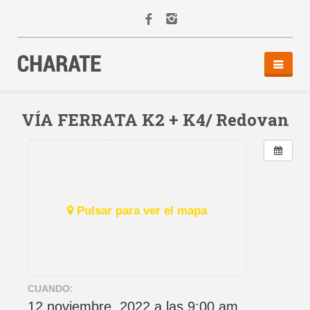
INICIO
AGENDA
VÍA FERRATA K2 + K4/ Redovan
ACTIVIDADES
ALQUILER
EQUIPO
CONTACTO
Pulsar para ver el mapa
CUANDO:
12 noviembre, 2022 a las 9:00 am