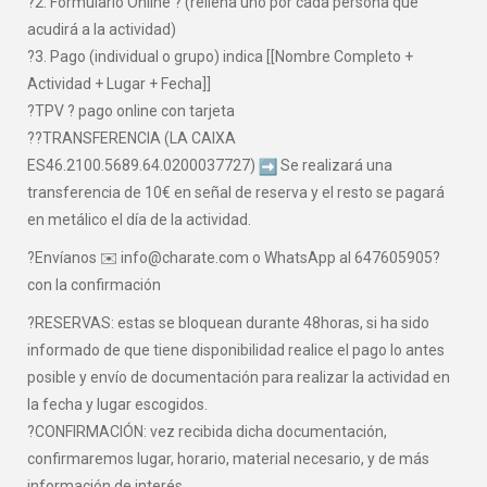
?2. Formulario Online ? (rellena uno por cada persona que
acudirá a la actividad)
?3. Pago (individual o grupo) indica [[Nombre Completo +
Actividad + Lugar + Fecha]]
?TPV ? pago online con tarjeta
??TRANSFERENCIA (LA CAIXA
ES46.2100.5689.64.0200037727)
Se realizará una
transferencia de 10€ en señal de reserva y el resto se pagará
en metálico el día de la actividad.
?Envíanos ✉️ info@charate.com o WhatsApp al 647605905?
con la confirmación
?RESERVAS: estas se bloquean durante 48horas, si ha sido
informado de que tiene disponibilidad realice el pago lo antes
posible y envío de documentación para realizar la actividad en
la fecha y lugar escogidos.
?CONFIRMACIÓN: vez recibida dicha documentación,
confirmaremos lugar, horario, material necesario, y de más
información de interés.