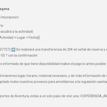
tagena
/inscripcion/
rio
acudirá a la actividad)
Actividad + Lugar + Fecha]]
037727)
Se realizará una transferencia de 20€ en señal de reserva y el
05 ? con la confirmación
informado de que tiene disponibilidad realice el pago lo antes posible 
maremos lugar, horario, material necesario, y de más información de i
o todos nuestros procesos para amoldarnos a la regulación sanitaria 
eportes de Aventura, estas a un solo paso de vivir una ⚡EXPERIENCIA, ¡I