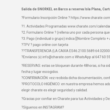
Salida de SNORKEL en Barco a reserva Isla Plana, Car
?Formulario Inscripción Online ? https://www.charate.com
?1. Actividades Programadas www.charate.com/calenda
?2. Formulario Online ? (rellena uno por cada persona que 
?3. Pago (individual o grupo) indica [[Nombre Completo + 
?TPV ? pago online con tarjeta
??TRANSFERENCIA (LA CAIXA ES46.2100.5689.64.0200
?Envíanos ✉️ info@charate.com o WhatsApp al 647 60 59 
?RESERVAS: estas se bloquean durante 48horas, si ha sido 
fecha y lugar escogidos.
?CONFIRMACIÓN: vez recibida dicha documentación, confir
?PROTOCOLO HIGIÉNICO: en nuestra empresa hemos adaptad
elegir charate es elegir seguridad y calidad.
?Gracias por confiar en Charate para tus Actividades y D
?Síguenos en INSTAGRAM?