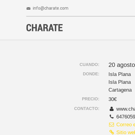
info@charate.com
20 agosto
CUANDO:
DONDE:
Isla Plana
Isla Plana
Cartagena
PRECIO:
30€
CONTACTO:
www.cha
647605
Correo e
Sitio we