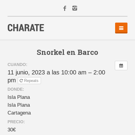
INICIO
AGENDA
Snorkel en Barco
ACTIVIDADES
CUANDO:
ALQUILER
11 junio, 2023 a las 10:00 am – 2:00
EQUIPO
pm
Repeats
CONTACTO
DONDE:
Isla Plana
Isla Plana
Cartagena
PRECIO:
30€