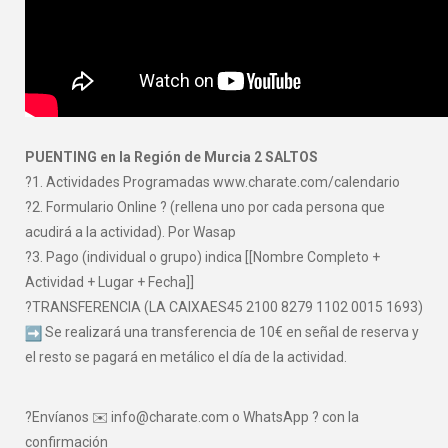
PUENTING en la Región de Murcia 2 SALTOS
?1. Actividades Programadas www.charate.com/calendario
?2. Formulario Online ? (rellena uno por cada persona que
acudirá a la actividad). Por Wasap
?3. Pago (individual o grupo) indica [[Nombre Completo +
Actividad + Lugar + Fecha]]
?TRANSFERENCIA (LA CAIXAES45 2100 8279 1102 0015 1693)
Se realizará una transferencia de 10€ en señal de reserva y
el resto se pagará en metálico el día de la actividad.
?Envíanos ✉️ info@charate.com o WhatsApp ? con la
confirmación