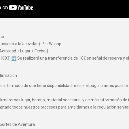
rio
 acudirá a la actividad). Por Wasap
Actividad + Lugar + Fecha]]
 1693)
Se realizará una transferencia de 10€ en señal de reserva y el 
firmación
informado de que tiene disponibilidad realice el pago lo antes posible 
maremos lugar, horario, material necesario, y de más información de i
o todos nuestros procesos para amoldarnos a la regulación sanitaria 
eportes de Aventura.