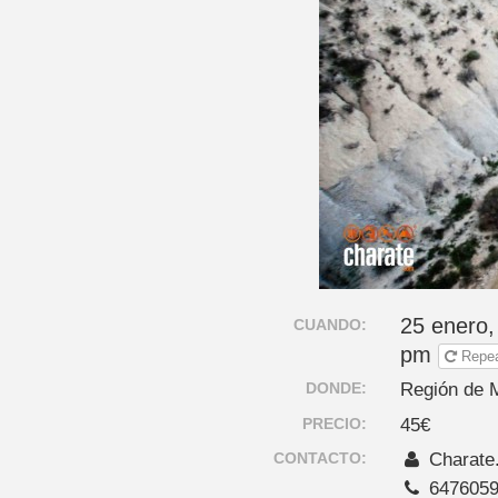
25 enero,
CUANDO:
pm
Repe
DONDE:
Región de 
PRECIO:
45€
CONTACTO:
Charate
647605