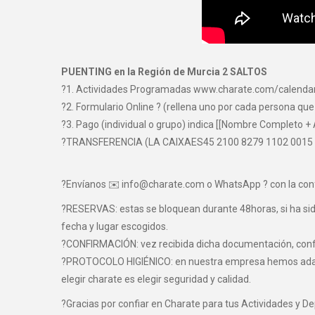
PUENTING en la Región de Murcia 2 SALTOS
?1. Actividades Programadas www.charate.com/calenda
?2. Formulario Online ? (rellena uno por cada persona que
?3. Pago (individual o grupo) indica [[Nombre Completo + 
?TRANSFERENCIA (LA CAIXAES45 2100 8279 1102 0015
?Envíanos ✉️ info@charate.com o WhatsApp ? con la con
?RESERVAS: estas se bloquean durante 48horas, si ha sido 
fecha y lugar escogidos.
?CONFIRMACIÓN: vez recibida dicha documentación, confir
?PROTOCOLO HIGIÉNICO: en nuestra empresa hemos adaptad
elegir charate es elegir seguridad y calidad.
?Gracias por confiar en Charate para tus Actividades y D