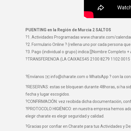
PUENTING en la Región de Murcia 2 SALTOS
?1. Actividades Programadas www.charate.com/calenda
?2. Formulario Online ? (rellena uno por cada persona que
?3. Pago (individual o grupo) indica [[Nombre Completo + 
?TRANSFERENCIA (LA CAIXAES45 2100 8279 1102 0015
?Envíanos ✉️ info@charate.com o WhatsApp ? con la con
?RESERVAS: estas se bloquean durante 48horas, si ha sido 
fecha y lugar escogidos.
?CONFIRMACIÓN: vez recibida dicha documentación, confir
?PROTOCOLO HIGIÉNICO: en nuestra empresa hemos adaptad
elegir charate es elegir seguridad y calidad.
?Gracias por confiar en Charate para tus Actividades y D