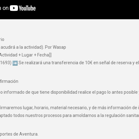
rio
 acudirá a la actividad). Por Wasap
Actividad + Lugar + Fecha]]
 1693)
Se realizará una transferencia de 10€ en señal de reserva y el 
firmación
informado de que tiene disponibilidad realice el pago lo antes posible 
maremos lugar, horario, material necesario, y de más información de i
o todos nuestros procesos para amoldarnos a la regulación sanitaria 
eportes de Aventura.