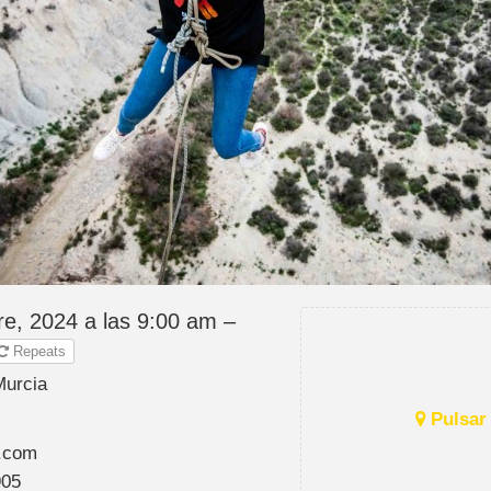
re, 2024 a las 9:00 am –
Repeats
Murcia
Pulsar 
.com
905