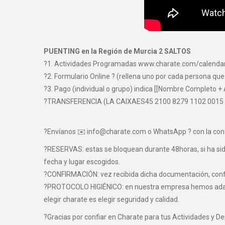
PUENTING en la Región de Murcia 2 SALTOS
?1. Actividades Programadas www.charate.com/calenda
?2. Formulario Online ? (rellena uno por cada persona que
?3. Pago (individual o grupo) indica [[Nombre Completo + 
?TRANSFERENCIA (LA CAIXAES45 2100 8279 1102 0015
?Envíanos ✉️ info@charate.com o WhatsApp ? con la con
?RESERVAS: estas se bloquean durante 48horas, si ha sido 
fecha y lugar escogidos.
?CONFIRMACIÓN: vez recibida dicha documentación, confir
?PROTOCOLO HIGIÉNICO: en nuestra empresa hemos adaptad
elegir charate es elegir seguridad y calidad.
?Gracias por confiar en Charate para tus Actividades y D