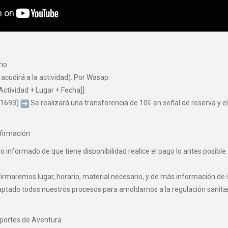
rio
 acudirá a la actividad). Por Wasap
Actividad + Lugar + Fecha]]
 1693)
Se realizará una transferencia de 10€ en señal de reserva y el 
firmación
informado de que tiene disponibilidad realice el pago lo antes posible 
maremos lugar, horario, material necesario, y de más información de i
o todos nuestros procesos para amoldarnos a la regulación sanitaria 
eportes de Aventura.