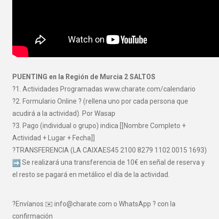
PUENTING en la Región de Murcia 2 SALTOS
?1. Actividades Programadas www.charate.com/calendario
?2. Formulario Online ? (rellena uno por cada persona que
acudirá a la actividad). Por Wasap
?3. Pago (individual o grupo) indica [[Nombre Completo +
Actividad + Lugar + Fecha]]
?TRANSFERENCIA (LA CAIXAES45 2100 8279 1102 0015 1693)
Se realizará una transferencia de 10€ en señal de reserva y
el resto se pagará en metálico el día de la actividad.
?Envíanos ✉️ info@charate.com o WhatsApp ? con la
confirmación