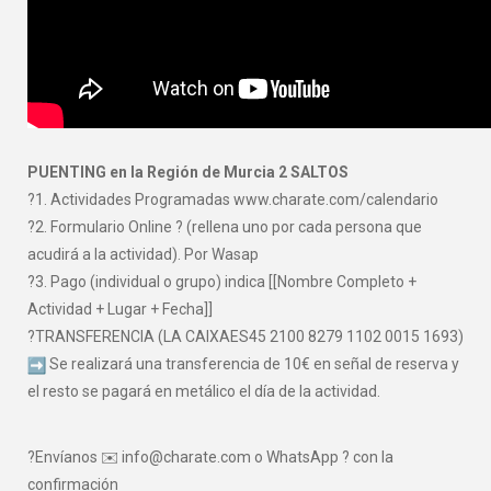
PUENTING en la Región de Murcia 2 SALTOS
?1. Actividades Programadas www.charate.com/calendario
?2. Formulario Online ? (rellena uno por cada persona que
acudirá a la actividad). Por Wasap
?3. Pago (individual o grupo) indica [[Nombre Completo +
Actividad + Lugar + Fecha]]
?TRANSFERENCIA (LA CAIXAES45 2100 8279 1102 0015 1693)
Se realizará una transferencia de 10€ en señal de reserva y
el resto se pagará en metálico el día de la actividad.
?Envíanos ✉️ info@charate.com o WhatsApp ? con la
confirmación