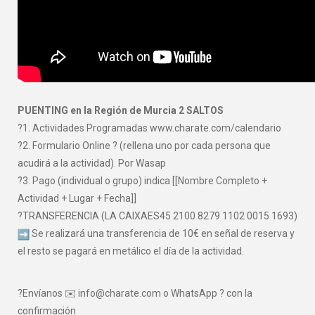
PUENTING en la Región de Murcia 2 SALTOS
?1. Actividades Programadas www.charate.com/calendario
?2. Formulario Online ? (rellena uno por cada persona que
acudirá a la actividad). Por Wasap
?3. Pago (individual o grupo) indica [[Nombre Completo +
Actividad + Lugar + Fecha]]
?TRANSFERENCIA (LA CAIXAES45 2100 8279 1102 0015 1693)
Se realizará una transferencia de 10€ en señal de reserva y
el resto se pagará en metálico el día de la actividad.
?Envíanos ✉️ info@charate.com o WhatsApp ? con la
confirmación