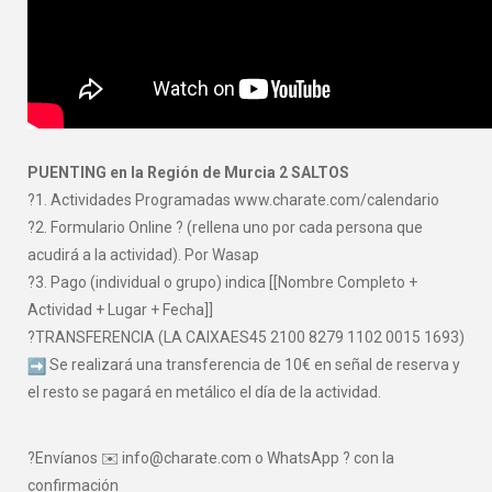
PUENTING en la Región de Murcia 2 SALTOS
?1. Actividades Programadas www.charate.com/calendario
?2. Formulario Online ? (rellena uno por cada persona que
acudirá a la actividad). Por Wasap
?3. Pago (individual o grupo) indica [[Nombre Completo +
Actividad + Lugar + Fecha]]
?TRANSFERENCIA (LA CAIXAES45 2100 8279 1102 0015 1693)
Se realizará una transferencia de 10€ en señal de reserva y
el resto se pagará en metálico el día de la actividad.
?Envíanos ✉️ info@charate.com o WhatsApp ? con la
confirmación