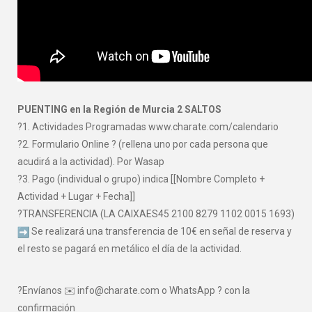
PUENTING en la Región de Murcia 2 SALTOS
?1. Actividades Programadas www.charate.com/calendario
?2. Formulario Online ? (rellena uno por cada persona que
acudirá a la actividad). Por Wasap
?3. Pago (individual o grupo) indica [[Nombre Completo +
Actividad + Lugar + Fecha]]
?TRANSFERENCIA (LA CAIXAES45 2100 8279 1102 0015 1693)
Se realizará una transferencia de 10€ en señal de reserva y
el resto se pagará en metálico el día de la actividad.
?Envíanos ✉️ info@charate.com o WhatsApp ? con la
confirmación