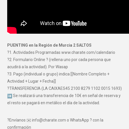
PUENTING en la Región de Murcia 2 SALTOS
?1. Actividades Programadas www.charate.com/calendario
?2. Formulario Online ? (rellena uno por cada persona que
acudirá a la actividad). Por Wasap
?3. Pago (individual o grupo) indica [[Nombre Completo +
Actividad + Lugar + Fecha]]
?TRANSFERENCIA (LA CAIXAES45 2100 8279 1102 0015 1693)
Se realizará una transferencia de 10€ en señal de reserva y
el resto se pagará en metálico el día de la actividad.
?Envíanos ✉️ info@charate.com o WhatsApp ? con la
confirmación