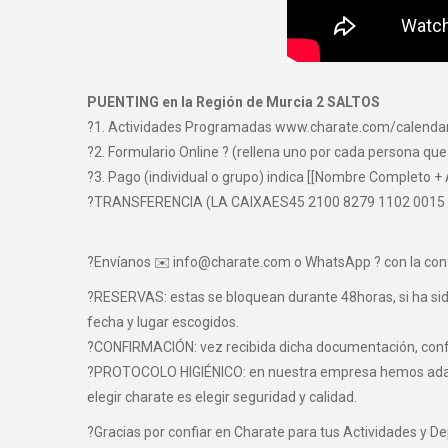
PUENTING en la Región de Murcia 2 SALTOS
?1. Actividades Programadas www.charate.com/calenda
?2. Formulario Online ? (rellena uno por cada persona que
?3. Pago (individual o grupo) indica [[Nombre Completo + 
?TRANSFERENCIA (LA CAIXAES45 2100 8279 1102 0015
?Envíanos ✉️ info@charate.com o WhatsApp ? con la con
?RESERVAS: estas se bloquean durante 48horas, si ha sido 
fecha y lugar escogidos.
?CONFIRMACIÓN: vez recibida dicha documentación, confir
?PROTOCOLO HIGIÉNICO: en nuestra empresa hemos adaptad
elegir charate es elegir seguridad y calidad.
?Gracias por confiar en Charate para tus Actividades y D