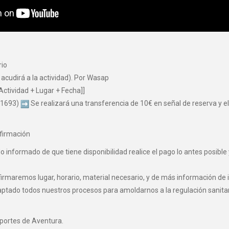
rio
 acudirá a la actividad). Por Wasap
Actividad + Lugar + Fecha]]
 1693)
Se realizará una transferencia de 10€ en señal de reserva y el 
firmación
informado de que tiene disponibilidad realice el pago lo antes posible 
maremos lugar, horario, material necesario, y de más información de i
o todos nuestros procesos para amoldarnos a la regulación sanitaria 
eportes de Aventura.