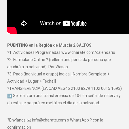
PUENTING en la Región de Murcia 2 SALTOS
?1. Actividades Programadas www.charate.com/calendario
?2. Formulario Online ? (rellena uno por cada persona que
acudirá a la actividad). Por Wasap
?3. Pago (individual o grupo) indica [[Nombre Completo +
Actividad + Lugar + Fecha]]
?TRANSFERENCIA (LA CAIXAES45 2100 8279 1102 0015 1693)
Se realizará una transferencia de 10€ en señal de reserva y
el resto se pagará en metálico el día de la actividad.
?Envíanos ✉️ info@charate.com o WhatsApp ? con la
confirmación