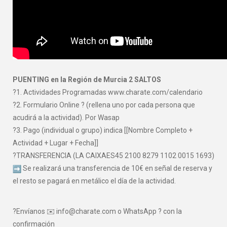
PUENTING en la Región de Murcia 2 SALTOS
?1. Actividades Programadas www.charate.com/calendario
?2. Formulario Online ? (rellena uno por cada persona que
acudirá a la actividad). Por Wasap
?3. Pago (individual o grupo) indica [[Nombre Completo +
Actividad + Lugar + Fecha]]
?TRANSFERENCIA (LA CAIXAES45 2100 8279 1102 0015 1693)
Se realizará una transferencia de 10€ en señal de reserva y
el resto se pagará en metálico el día de la actividad.
?Envíanos ✉️ info@charate.com o WhatsApp ? con la
confirmación