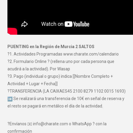
PUENTING en la Región de Murcia 2 SALTOS
?1. Actividades Programadas www.charate.com/calendario
?2. Formulario Online ? (rellena uno por cada persona que
acudirá a la actividad). Por Wasap
?3. Pago (individual o grupo) indica [[Nombre Completo +
Actividad + Lugar + Fecha]]
?TRANSFERENCIA (LA CAIXAES45 2100 8279 1102 0015 1693)
Se realizará una transferencia de 10€ en señal de reserva y
el resto se pagará en metálico el día de la actividad.
?Envíanos ✉️ info@charate.com o WhatsApp ? con la
confirmación