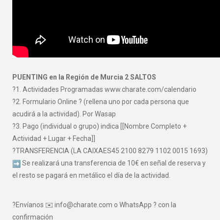
PUENTING en la Región de Murcia 2 SALTOS
?1. Actividades Programadas www.charate.com/calendario
?2. Formulario Online ? (rellena uno por cada persona que
acudirá a la actividad). Por Wasap
?3. Pago (individual o grupo) indica [[Nombre Completo +
Actividad + Lugar + Fecha]]
?TRANSFERENCIA (LA CAIXAES45 2100 8279 1102 0015 1693)
Se realizará una transferencia de 10€ en señal de reserva y
el resto se pagará en metálico el día de la actividad.
?Envíanos ✉️ info@charate.com o WhatsApp ? con la
confirmación