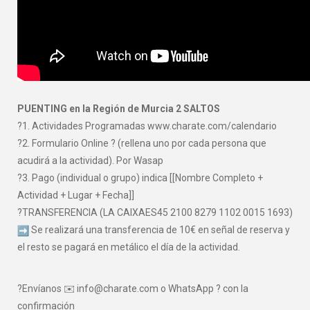
PUENTING en la Región de Murcia 2 SALTOS
?1. Actividades Programadas www.charate.com/calendario
?2. Formulario Online ? (rellena uno por cada persona que
acudirá a la actividad). Por Wasap
?3. Pago (individual o grupo) indica [[Nombre Completo +
Actividad + Lugar + Fecha]]
?TRANSFERENCIA (LA CAIXAES45 2100 8279 1102 0015 1693)
Se realizará una transferencia de 10€ en señal de reserva y
el resto se pagará en metálico el día de la actividad.
?Envíanos ✉️ info@charate.com o WhatsApp ? con la
confirmación