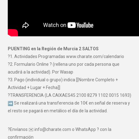
PUENTING en la Región de Murcia 2 SALTOS
?1. Actividades Programadas www.charate.com/calendario
?2. Formulario Online ? (rellena uno por cada persona que
acudirá a la actividad). Por Wasap
?3. Pago (individual o grupo) indica [[Nombre Completo +
Actividad + Lugar + Fecha]]
?TRANSFERENCIA (LA CAIXAES45 2100 8279 1102 0015 1693)
Se realizará una transferencia de 10€ en señal de reserva y
el resto se pagará en metálico el día de la actividad.
?Envíanos ✉️ info@charate.com o WhatsApp ? con la
confirmación