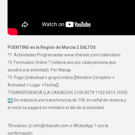
PUENTING en la Región de Murcia 2 SALTOS
?1. Actividades Programadas www.charate.com/calendario
?2. Formulario Online ? (rellena uno por cada persona que
acudirá a la actividad). Por Wasap
?3. Pago (individual o grupo) indica [[Nombre Completo +
Actividad + Lugar + Fecha]]
?TRANSFERENCIA (LA CAIXAES45 2100 8279 1102 0015 1693)
Se realizará una transferencia de 10€ en señal de reserva y
el resto se pagará en metálico el día de la actividad.
?Envíanos ✉️ info@charate.com o WhatsApp ? con la
confirmación