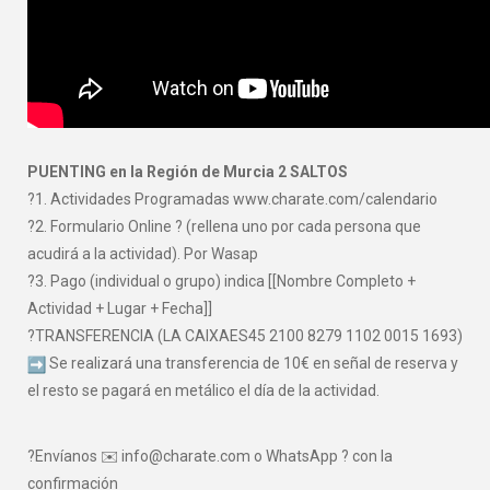
PUENTING en la Región de Murcia 2 SALTOS
?1. Actividades Programadas www.charate.com/calendario
?2. Formulario Online ? (rellena uno por cada persona que
acudirá a la actividad). Por Wasap
?3. Pago (individual o grupo) indica [[Nombre Completo +
Actividad + Lugar + Fecha]]
?TRANSFERENCIA (LA CAIXAES45 2100 8279 1102 0015 1693)
Se realizará una transferencia de 10€ en señal de reserva y
el resto se pagará en metálico el día de la actividad.
?Envíanos ✉️ info@charate.com o WhatsApp ? con la
confirmación