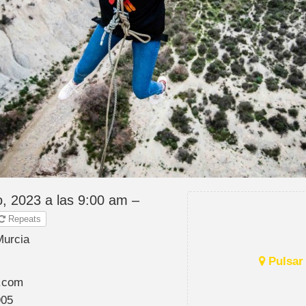
o, 2023 a las 9:00 am –
Repeats
Murcia
Pulsar 
.com
905