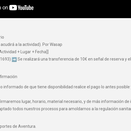
rio
 acudirá a la actividad). Por Wasap
Actividad + Lugar + Fecha]]
 1693)
Se realizará una transferencia de 10€ en señal de reserva y el 
firmación
informado de que tiene disponibilidad realice el pago lo antes posible 
maremos lugar, horario, material necesario, y de más información de i
o todos nuestros procesos para amoldarnos a la regulación sanitaria 
eportes de Aventura.