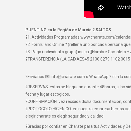
PUENTING en la Región de Murcia 2 SALTOS
?1. Actividades Programadas www.charate.com/calenda
?2. Formulario Online ? (rellena uno por cada persona que
?3. Pago (individual o grupo) indica [[Nombre Completo + 
?TRANSFERENCIA (LA CAIXAES45 2100 8279 1102 0015
?Envíanos ✉️ info@charate.com o WhatsApp ? con la con
?RESERVAS: estas se bloquean durante 48horas, si ha sido 
fecha y lugar escogidos.
?CONFIRMACIÓN: vez recibida dicha documentación, confir
?PROTOCOLO HIGIÉNICO: en nuestra empresa hemos adaptad
elegir charate es elegir seguridad y calidad.
?Gracias por confiar en Charate para tus Actividades y D