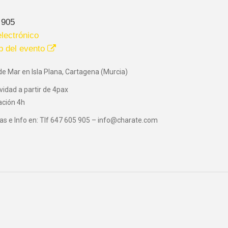
 905
lectrónico
b del evento
de Mar en Isla Plana, Cartagena (Murcia)
vidad a partir de 4pax
ación 4h
as e Info en: Tlf 647 605 905 – info@charate.com