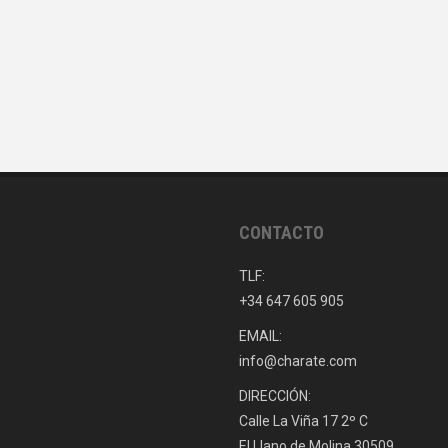
CONTACTO
TLF:
+34 647 605 905
EMAIL:
info@charate.com
DIRECCIÓN:
Calle La Viña 17 2º C
El Llano de Molina 30509