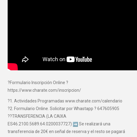
?Formulario Inscripción Online ?
https://www.charate.com/inscripcion/
?1. Actividades Programadas www.charate.com/calendario
?2. Formulario Online. Solicitar por Whastapp ? 647605905
??TRANSFERENCIA (LA CAIXA
ES46.2100.5689.64.0200037727)
Se realizará una
transferencia de 20€ en señal de reserva y el resto se pagará