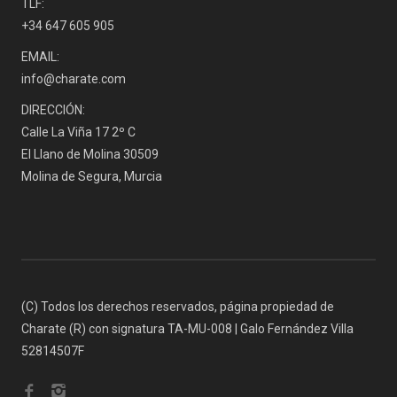
TLF:
+34 647 605 905
EMAIL:
info@charate.com
DIRECCIÓN:
Calle La Viña 17 2º C
El Llano de Molina 30509
Molina de Segura, Murcia
(C) Todos los derechos reservados, página propiedad de
Charate (R) con signatura TA-MU-008 | Galo Fernández Villa
52814507F