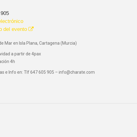
 905
lectrónico
b del evento
de Mar en Isla Plana, Cartagena (Murcia)
vidad a partir de 4pax
ación 4h
as e Info en: Tlf 647 605 905 – info@charate.com