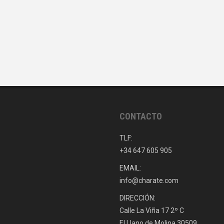
CONTACTO
TLF:
+34 647 605 905
EMAIL:
info@charate.com
DIRECCIÓN:
Calle La Viña 17 2º C
El Llano de Molina 30509