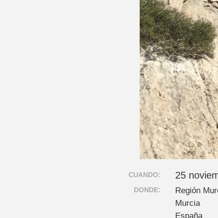
25 noviem
CUANDO:
DONDE:
Región Mur
Murcia
España