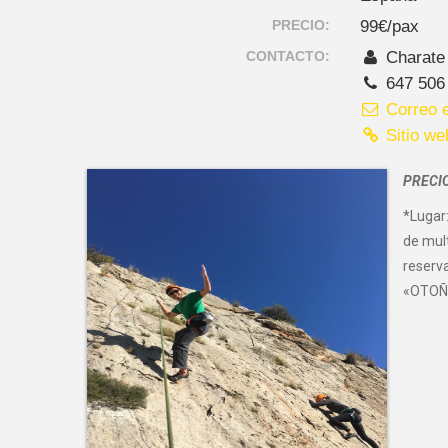
PRECIO:
99€/pax
CONTACTO:
Charate
647 506
Correo e
Sitio we
PRECIO
*Lugar:
de mult
reserva
«OTOÑO